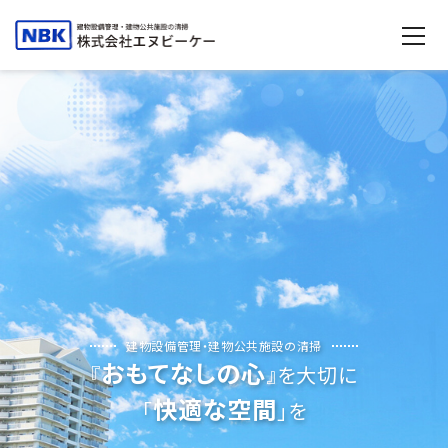
建物設備管理・建物公共施設の清掃
おもてなしの心
『
』を大切に
快適な空間
「
」を